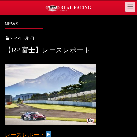
コ
ナ
ン
ビ
テ
ゲ
NEWS
ン
ー
ツ
シ
2026年5月5日
へ
ョ
【R2 富士】レースレポート
ス
ン
キ
に
ッ
移
プ
動
レースレポート