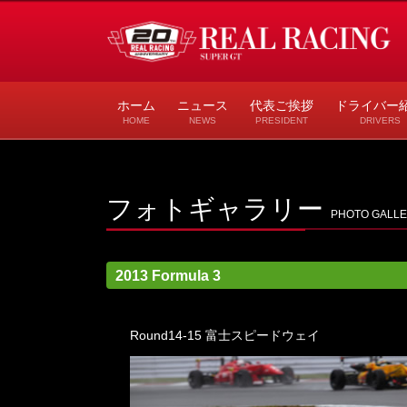
コ
ナ
ン
ビ
テ
ゲ
ン
ー
ホーム
ニュース
代表ご挨拶
ドライバー
ツ
シ
HOME
NEWS
PRESIDENT
DRIVERS
へ
ョ
ス
ン
キ
に
フォトギャラリー
ッ
移
PHOTO GALL
プ
動
2013 Formula 3
Round14-15 富士スピードウェイ