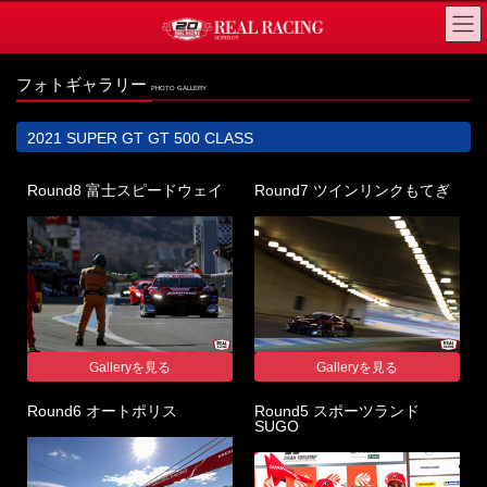
コ
ナ
ン
ビ
テ
ゲ
フォトギャラリー
PHOTO GALLERY
ン
ー
ツ
シ
2021 SUPER GT GT 500 CLASS
へ
ョ
ス
ン
Round8 富士スピードウェイ
Round7 ツインリンクもてぎ
キ
に
ッ
移
プ
動
Galleryを見る
Galleryを見る
Round6 オートポリス
Round5 スポーツランド
SUGO