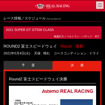
コ
ナ
ン
ビ
テ
ゲ
レース情報／スケジュール
RACE INFORMATION
ン
ー
ツ
シ
2021 SUPER GT GT500 CLASS
へ
ョ
塚越広大／ベルトラン・バゲット #17
ス
ン
キ
に
ROUND2 富士スピードウェイ
Result : 優勝
ッ
移
2021年5月4日(火) 天候 : 晴れ コースコンディション : ドライ
プ
動
予 選
決 勝
Round2 富士スピードウェイ決勝