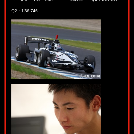
Q2：1’36.746