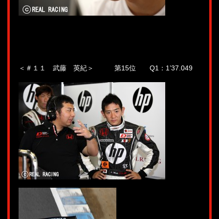
＜＃１１ 武藤 英紀＞ 第15位 Q1：1’37.049