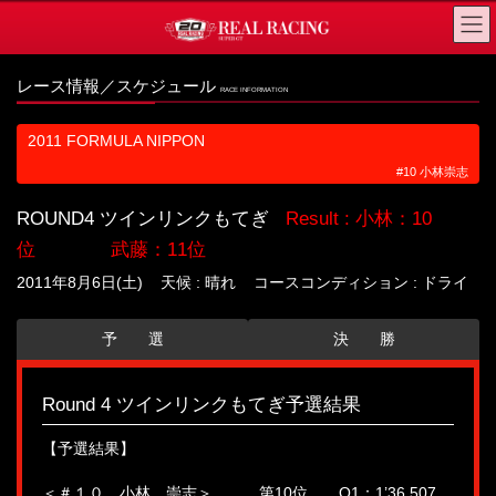
コ
ナ
ン
ビ
テ
ゲ
レース情報／スケジュール
RACE INFORMATION
ン
ー
ツ
シ
2011 FORMULA NIPPON
へ
ョ
#10 小林崇志
ス
ン
キ
に
ROUND4 ツインリンクもてぎ
Result : 小林：10
ッ
移
位 武藤：11位
プ
動
2011年8月6日(土) 天候 : 晴れ コースコンディション : ドライ
予 選
決 勝
Round 4 ツインリンクもてぎ予選結果
【予選結果】
＜＃１０ 小林 崇志＞ 第10位 Q1：1’36.507