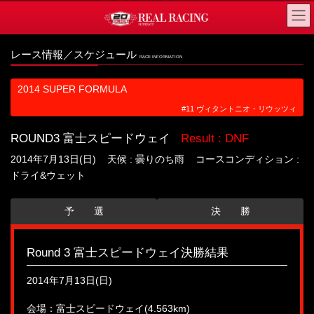
コ
ナ
ン
ビ
テ
ゲ
レース情報／スケジュール
RACE INFORMATION
ン
ー
ツ
シ
2014 SUPER FORMULA
へ
ョ
#11 ヴィタントニオ・リウッツィ
ス
ン
キ
に
ROUND3 富士スピードウェイ
Result : DNF
ッ
移
2014年7月13日(日) 天候 : 曇りのち雨 コースコンディション :
プ
動
ドライ&ウェット
予 選
決 勝
Round 3 富士スピードウェイ決勝結果
2014年7月13日(日)
会場：富士スピードウェイ(4.563km)